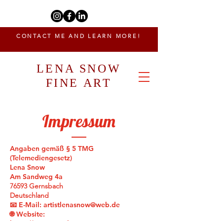
CONTACT ME AND LEARN MORE!
LENA SNOW
FINE ART
Impressum
Angaben gemäß § 5 TMG
(Telemediengesetz)
Lena Snow
Am Sandweg 4a
76593 Gernsbach
Deutschland
📧 E-Mail:
artistlenasnow@web.de
🌐 Website: